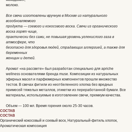
молоко.
Все свечи изготовлены вручную в Москве из натурального
возобновляемого
продукта — соевого и кокосового воска. Свечи из органического
воска горят чище,
практически без сажи, не повышая уровень углекислого газа в
атмосфере, что
безопасно для здоровья людей, страдающих аллергией, а также для
беременных
женщин и детей.
Аромат «на рассвете» был разработан специально для apriche
wellness основателями бренда muse. Композиции из натуральных
эфирных масел и парфюмерных компонентов прошли множество
тестов. В свечах фитили из неотбеленного хлопка без вредных
примесей тяжелых металлов, этикетки из переработанной бумаги. Все
материалы, используемые в изготовлении свечи, премиум качества.
Объем — 100 мл. Время горения около 25-30 часов.
СОСТАВ
СОСТАВ
Органический кокосовый и соевый воск, Натуральный-фитиль хлопок,
Ароматическая композиция